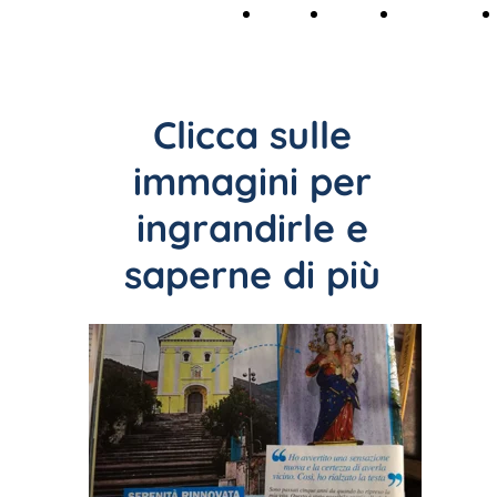
Home
Dove
La
Page
Siamo
Congrega
Clicca sulle
immagini per
ingrandirle e
saperne di più