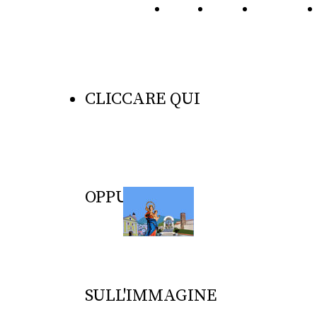
Home
Dove
La
Page
Siamo
Congrega
CLICCARE QUI
OPPURE
SULL'IMMAGINE
Via Fonseca