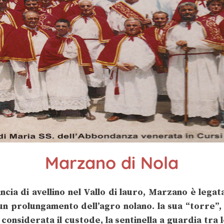
dalla
Fedeli alla
rete
Madonna
Cimitile
2019
Marzano di Nola
Spazio
ncia di avellino nel Vallo di lauro, Marzano è lega
per foto
n prolungamento dell’agro nolano. la sua “torre”, al
 considerata il custode, la sentinella a guardia tra