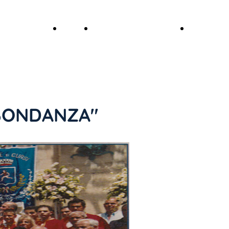
rivi una
Avvisi
Testimonianze Dei
PAGINA
censione
Fedeli
DELLE
Consiglia
Testimonianze
NEWS
BBONDANZA"
la visita
al
Santuario