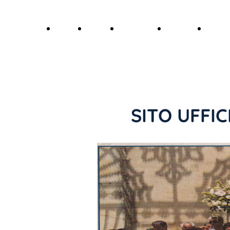
Home
Dove
La
Contatti
Santu
Page
Siamo
Congrega
SITO UFFI