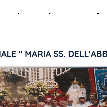
ario
Galleria
Maria SS.
Sc
Storia
Feste
dell'Abbondanza
re
Incendio
varie
La storia
CIALE " MARIA SS. DELL'A
del 1830
negli
Foto di Maria SS.
Interno
anni
dell'Abbondanza
Esterno
Video
Dediche dei